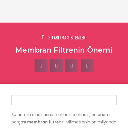
SU ARITMA SİSTEMLERİ
Membran Filtrenin Önemi
Su arıtma cihazlarınızın olmazsa olmazı, en önemli
parçası
membran filtre
dir. Milimetrenin on milyonda