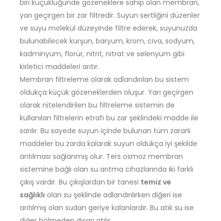
biri küçüklüğünde gözeneklere sahip olan membran,
yarı geçirgen bir zar filtredir. Suyun sertliğini düzenler
ve suyu molekül düzeyinde filtre ederek, suyunuzda
bulunabilecek kurşun, baryum, krom, civa, sodyum,
kadminyum, florür, nitrit, nitrat ve selenyum gibi
kirletici maddeleri arıtır.
Membran filtreleme olarak adlandırılan bu sistem
oldukça küçük gözeneklerden oluşur. Yarı geçirgen
olarak nitelendirilen bu filtreleme sistemin de
kullanılan filtrelerin etrafı bu zar şeklindeki madde ile
sarılır. Bu sayede suyun içinde bulunan tüm zararlı
maddeler bu zarda kalarak suyun oldukça iyi şekilde
arıtılması sağlanmış olur. Ters osmoz membran
sistemine bağlı olan su arıtma cihazlarında iki farklı
çıkış vardır. Bu çıkışlardan bir tanesi
temiz ve
sağlıklı
olan su şeklinde adlandırılırken diğeri ise
arıtılmış olan sudan geriye kalanlardır. Bu atık su ise
diğer bölmeden dışarı atılır.