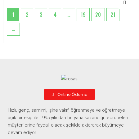
1
2
3
4
…
19
20
21
→
Online Ödeme
Hızlı, genç, samimi, işine vakıf, öğrenmeye ve öğretmeye
açık bir ekip ile 1995 yılından bu yana kazandığı tecrübeleri
müşterilerine faydalı olacak şekilde aktararak büyümeye
devam ediyor.