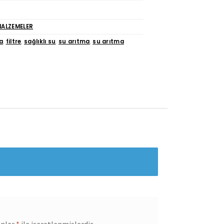
MALZEMELER
a
,
filtre
,
sağlıklı su
,
su arıtma
,
su arıtma
anlar
*
ile işaretlenmişlerdir