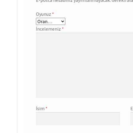
Oyunuz
*
İncelemeniz
*
İsim
*
E