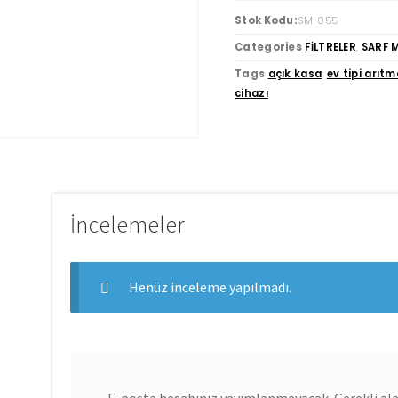
Stok Kodu:
SM-055
Categories
FİLTRELER
,
SARF 
Tags
açık kasa
,
ev tipi arıtm
cihazı
İncelemeler
Henüz inceleme yapılmadı.
E-posta hesabınız yayımlanmayacak.
Gerekli al