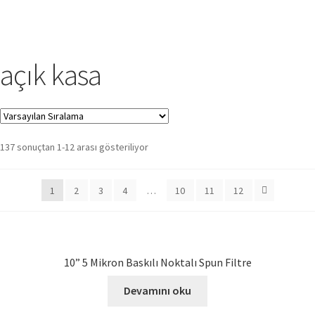
açık kasa
137 sonuçtan 1-12 arası gösteriliyor
1
2
3
4
…
10
11
12
10” 5 Mikron Baskılı Noktalı Spun Filtre
Devamını oku