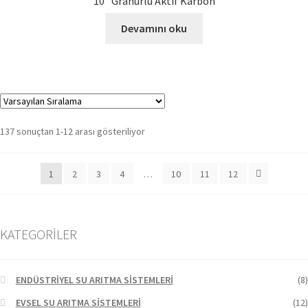
10” Granürlü Aktif Karbon
Devamını oku
137 sonuçtan 1-12 arası gösteriliyor
1
2
3
4
…
10
11
12
KATEGORİLER
ENDÜSTRİYEL SU ARITMA SİSTEMLERİ
(8)
EVSEL SU ARITMA SİSTEMLERİ
(12)