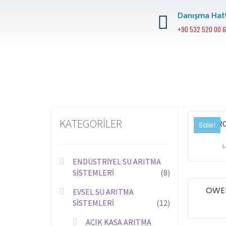
Danışma Hatt
+90 532 520 00 6
KATEGORİLER
A-R
Sale!
₺
ENDÜSTRİYEL SU ARITMA
SİSTEMLERİ
(8)
OWEN
EVSEL SU ARITMA
SİSTEMLERİ
(12)
AÇIK KASA ARITMA