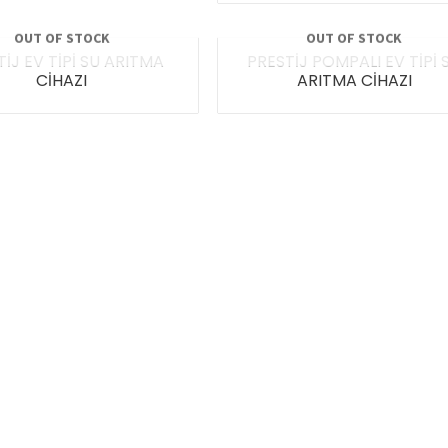
OUT OF STOCK
OUT OF STOCK
TİJ EV TİPİ SU ARITMA
PRESTİJ POMPALI EV TİPİ 
CİHAZI
ARITMA CİHAZI