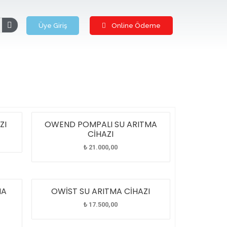
Üye Giriş
Online Ödeme
ZI
OWEND POMPALI SU ARITMA
CİHAZI
₺
21.000,00
MA
OWİST SU ARITMA CİHAZI
₺
17.500,00