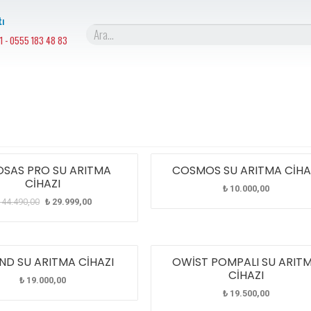
ı
1 - 0555 183 48 83
OSAS PRO SU ARITMA
COSMOS SU ARITMA CİHA
CİHAZI
₺
10.000,00
44.490,00
₺
29.999,00
D SU ARITMA CİHAZI
OWİST POMPALI SU ARIT
CİHAZI
₺
19.000,00
₺
19.500,00