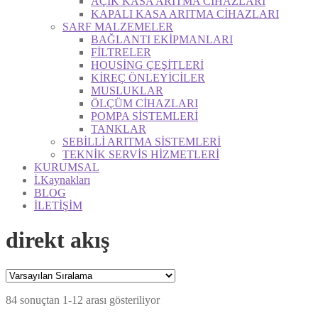
AÇIK KASA ARITMA CİHAZLARI
KAPALI KASA ARITMA CİHAZLARI
SARF MALZEMELER
BAĞLANTI EKİPMANLARI
FİLTRELER
HOUSİNG ÇEŞİTLERİ
KİREÇ ÖNLEYİCİLER
MUSLUKLAR
ÖLÇÜM CİHAZLARI
POMPA SİSTEMLERİ
TANKLAR
SEBİLLİ ARITMA SİSTEMLERİ
TEKNİK SERVİS HİZMETLERİ
KURUMSAL
İ.Kaynakları
BLOG
İLETİŞİM
direkt akış
84 sonuçtan 1-12 arası gösteriliyor