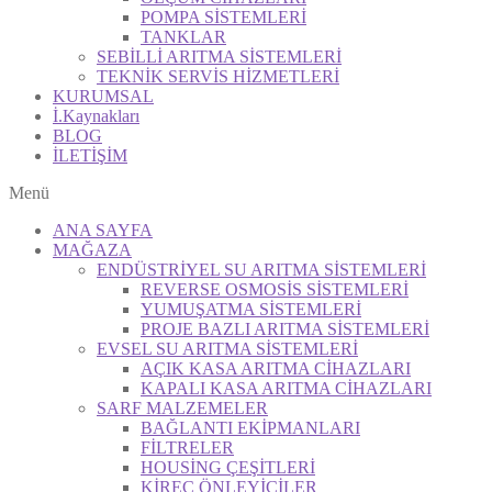
POMPA SİSTEMLERİ
TANKLAR
SEBİLLİ ARITMA SİSTEMLERİ
TEKNİK SERVİS HİZMETLERİ
KURUMSAL
İ.Kaynakları
BLOG
İLETİŞİM
Menü
ANA SAYFA
MAĞAZA
ENDÜSTRİYEL SU ARITMA SİSTEMLERİ
REVERSE OSMOSİS SİSTEMLERİ
YUMUŞATMA SİSTEMLERİ
PROJE BAZLI ARITMA SİSTEMLERİ
EVSEL SU ARITMA SİSTEMLERİ
AÇIK KASA ARITMA CİHAZLARI
KAPALI KASA ARITMA CİHAZLARI
SARF MALZEMELER
BAĞLANTI EKİPMANLARI
FİLTRELER
HOUSİNG ÇEŞİTLERİ
KİREÇ ÖNLEYİCİLER