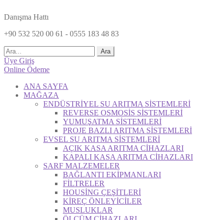
Danışma Hattı
+90 532 520 00 61 - 0555 183 48 83
Ara
Üye Giriş
Online Ödeme
ANA SAYFA
MAĞAZA
ENDÜSTRİYEL SU ARITMA SİSTEMLERİ
REVERSE OSMOSİS SİSTEMLERİ
YUMUŞATMA SİSTEMLERİ
PROJE BAZLI ARITMA SİSTEMLERİ
EVSEL SU ARITMA SİSTEMLERİ
AÇIK KASA ARITMA CİHAZLARI
KAPALI KASA ARITMA CİHAZLARI
SARF MALZEMELER
BAĞLANTI EKİPMANLARI
FİLTRELER
HOUSİNG ÇEŞİTLERİ
KİREÇ ÖNLEYİCİLER
MUSLUKLAR
ÖLÇÜM CİHAZLARI