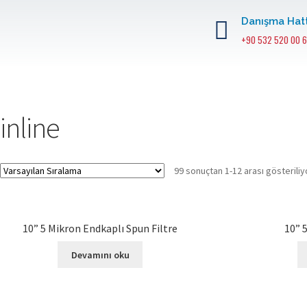
Danışma Hatt
+90 532 520 00 6
inline
99 sonuçtan 1-12 arası gösteriliy
10” 5 Mikron Endkaplı Spun Filtre
10” 
Devamını oku