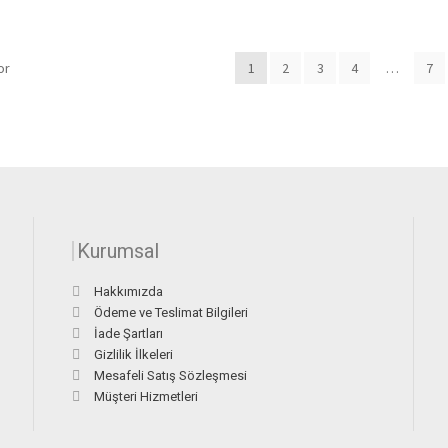
or
1
2
3
4
…
7
Kurumsal
Hakkımızda
Ödeme ve Teslimat Bilgileri
İade Şartları
Gizlilik İlkeleri
Mesafeli Satış Sözleşmesi
Müşteri Hizmetleri