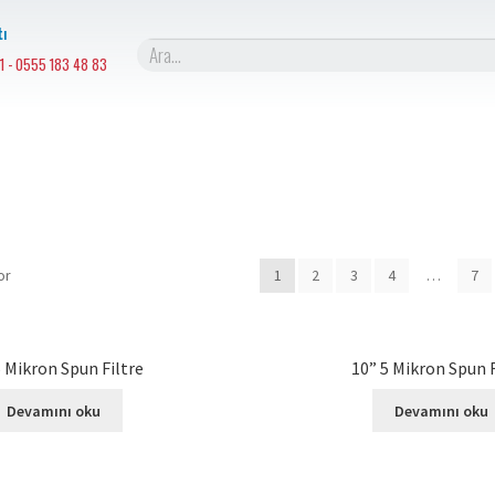
ı
1 - 0555 183 48 83
or
1
2
3
4
…
7
5 Mikron Spun Filtre
10” 5 Mikron Spun F
Devamını oku
Devamını oku