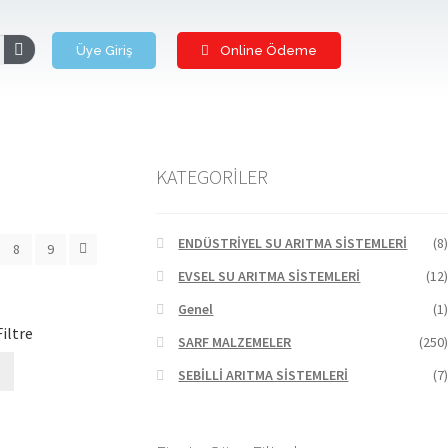
Üye Giriş
Online Ödeme
KATEGORİLER
ENDÜSTRİYEL SU ARITMA SİSTEMLERİ
(8)
8
9
EVSEL SU ARITMA SİSTEMLERİ
(12)
Genel
(1)
iltre
SARF MALZEMELER
(250)
SEBİLLİ ARITMA SİSTEMLERİ
(7)