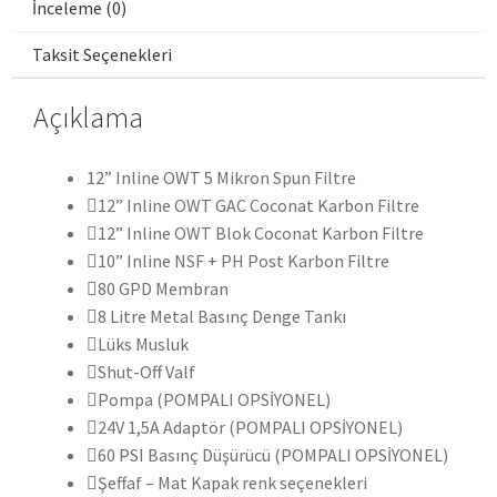
İnceleme (0)
Taksit Seçenekleri
Açıklama
12” Inline OWT 5 Mikron Spun Filtre
12” Inline OWT GAC Coconat Karbon Filtre
12” Inline OWT Blok Coconat Karbon Filtre
10” Inline NSF + PH Post Karbon Filtre
80 GPD Membran
8 Litre Metal Basınç Denge Tankı
Lüks Musluk
Shut-Off Valf
Pompa (POMPALI OPSİYONEL)
24V 1,5A Adaptör (POMPALI OPSİYONEL)
60 PSI Basınç Düşürücü (POMPALI OPSİYONEL)
Şeffaf – Mat Kapak renk seçenekleri