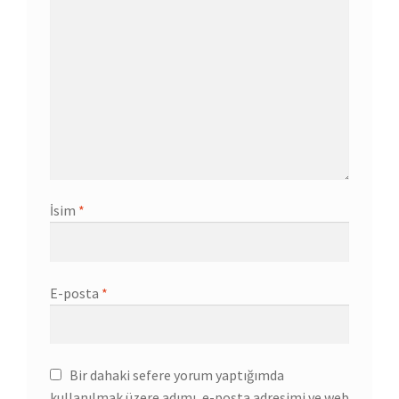
İsim
*
E-posta
*
Bir dahaki sefere yorum yaptığımda
kullanılmak üzere adımı, e-posta adresimi ve web