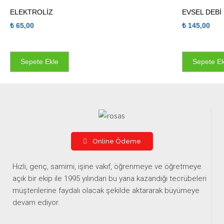
ELEKTROLİZ
EVSEL DEBİ
₺
65,00
₺
145,00
Sepete Ekle
Sepete Ek
Online Ödeme
Hızlı, genç, samimi, işine vakıf, öğrenmeye ve öğretmeye
açık bir ekip ile 1995 yılından bu yana kazandığı tecrübeleri
müşterilerine faydalı olacak şekilde aktararak büyümeye
devam ediyor.