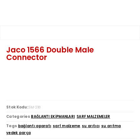
Jaco 1566 Double Male
Connector
Stok Kodu:
SM-218
Categories
BAĞLANTI EKİPMANLARI
,
SARF MALZEMELER
Tags
bağlantı aparatı
,
sarf malzeme
,
su arıtıcı
,
su arıtma
,
yedek parça