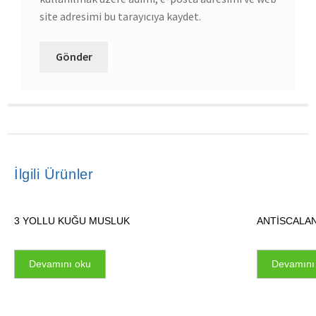
site adresimi bu tarayıcıya kaydet.
İlgili Ürünler
3 YOLLU KUĞU MUSLUK
ANTİSCALAN
Devamını oku
Devamını