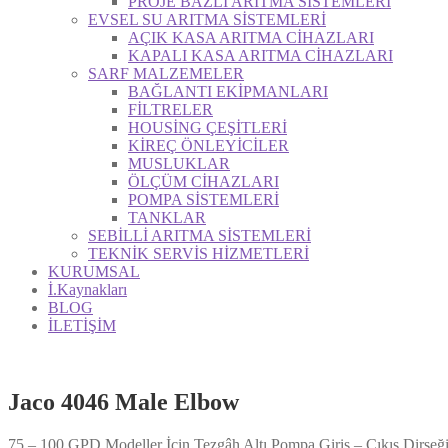
PROJE BAZLI ARITMA SİSTEMLERİ
EVSEL SU ARITMA SİSTEMLERİ
AÇIK KASA ARITMA CİHAZLARI
KAPALI KASA ARITMA CİHAZLARI
SARF MALZEMELER
BAĞLANTI EKİPMANLARI
FİLTRELER
HOUSİNG ÇEŞİTLERİ
KİREÇ ÖNLEYİCİLER
MUSLUKLAR
ÖLÇÜM CİHAZLARI
POMPA SİSTEMLERİ
TANKLAR
SEBİLLİ ARITMA SİSTEMLERİ
TEKNİK SERVİS HİZMETLERİ
KURUMSAL
İ.Kaynakları
BLOG
İLETİŞİM
Jaco 4046 Male Elbow
75 – 100 GPD Modeller İçin Tezgâh Altı Pompa Giriş – Çıkış Dirseğ