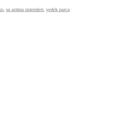
zı
,
su arıtma sistemleri
,
yedek parça