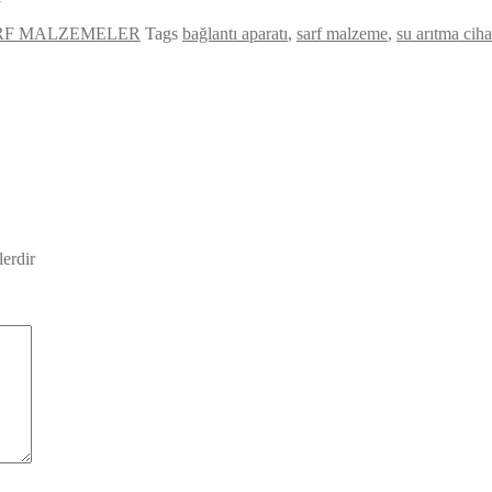
RF MALZEMELER
Tags
bağlantı aparatı
,
sarf malzeme
,
su arıtma ciha
lerdir