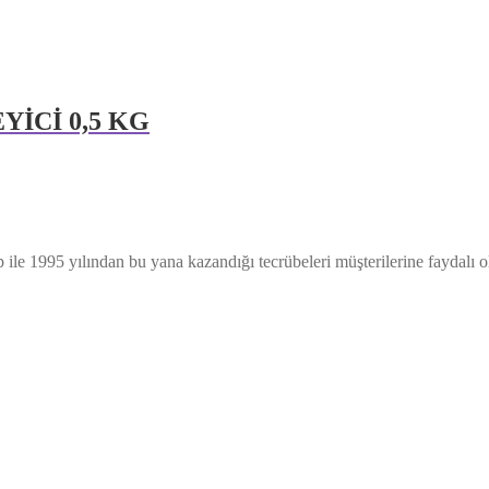
İCİ 0,5 KG
p ile 1995 yılından bu yana kazandığı tecrübeleri müşterilerine faydal