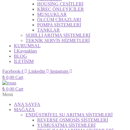
HOUSİNG ÇEŞİTLERİ
KİREÇ ÖNLEYİCİLER
MUSLUKLAR
ÖLÇÜM CİHAZLARI
POMPA SİSTEMLERİ
TANKLAR
SEBİLLİ ARITMA SİSTEMLERİ
TEKNİK SERVİS HİZMETLERİ
KURUMSAL
İ.Kaynakları
BLOG
İLETİŞİM
Facebook-f
Linkedin
Instagram
₺
0,00
Cart
₺
0,00
Cart
Menü
ANA SAYFA
MAĞAZA
ENDÜSTRİYEL SU ARITMA SİSTEMLERİ
REVERSE OSMOSİS SİSTEMLERİ
YUMUŞATMA SİSTEMLERİ