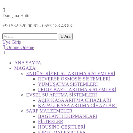
Danışma Hattı
+90 532 520 00 61 - 0555 183 48 83
Ara
Üye Giriş
Online Ödeme
ANA SAYFA
MAĞAZA
ENDÜSTRİYEL SU ARITMA SİSTEMLERİ
REVERSE OSMOSİS SİSTEMLERİ
YUMUŞATMA SİSTEMLERİ
PROJE BAZLI ARITMA SİSTEMLERİ
EVSEL SU ARITMA SİSTEMLERİ
AÇIK KASA ARITMA CİHAZLARI
KAPALI KASA ARITMA CİHAZLARI
SARF MALZEMELER
BAĞLANTI EKİPMANLARI
FİLTRELER
HOUSİNG ÇEŞİTLERİ
KİREÇ ÖNLEYİCİLER