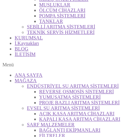
MUSLUKLAR
ÖLÇÜM CİHAZLARI
POMPA SİSTEMLERİ
TANKLAR
SEBİLLİ ARITMA SİSTEMLERİ
TEKNİK SERVİS HİZMETLERİ
KURUMSAL
İ.Kaynakları
BLOG
İLETİŞİM
Menü
ANA SAYFA
MAĞAZA
ENDÜSTRİYEL SU ARITMA SİSTEMLERİ
REVERSE OSMOSİS SİSTEMLERİ
YUMUŞATMA SİSTEMLERİ
PROJE BAZLI ARITMA SİSTEMLERİ
EVSEL SU ARITMA SİSTEMLERİ
AÇIK KASA ARITMA CİHAZLARI
KAPALI KASA ARITMA CİHAZLARI
SARF MALZEMELER
BAĞLANTI EKİPMANLARI
FİLTRELER