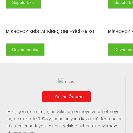
Sepete Ekle
Sepete Ek
MİKROFOZ KRİSTAL KİREÇ ÖNLEYİCİ 0,5 KG
MİKROFOZ K
Devamını oku
Devamını
Online Ödeme
Hızlı, genç, samimi, işine vakıf, öğrenmeye ve öğretmeye
açık bir ekip ile 1995 yılından bu yana kazandığı tecrübeleri
müşterilerine faydalı olacak şekilde aktararak büyümeye