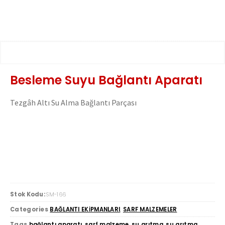
Besleme Suyu Bağlantı Aparatı
Tezgâh Altı Su Alma Bağlantı Parçası
Stok Kodu:
SM-166
Categories
BAĞLANTI EKİPMANLARI
,
SARF MALZEMELER
Tags
bağlantı aparatı
,
sarf malzeme
,
su arıtma
,
su arıtma