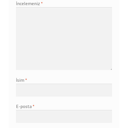
İncelemeniz
*
İsim
*
E-posta
*