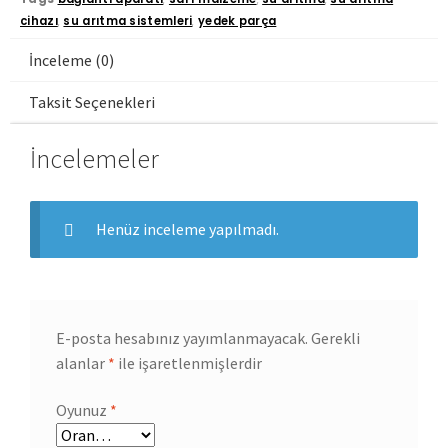
cihazı
,
su arıtma sistemleri
,
yedek parça
İnceleme (0)
Taksit Seçenekleri
İncelemeler
Henüz inceleme yapılmadı.
E-posta hesabınız yayımlanmayacak.
Gerekli
alanlar
*
ile işaretlenmişlerdir
Oyunuz
*