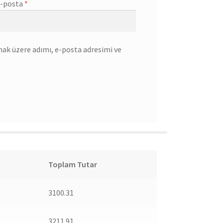
-posta
*
mak üzere adımı, e-posta adresimi ve
Toplam Tutar
3100.31
3211.91