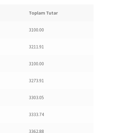
Toplam Tutar
3100.00
3211.91
3100.00
3273.91
3303.05
3333.74
3362.88