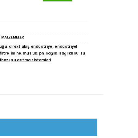
 MALZEMELER
luğu
,
direkt akış
,
endüstriyel
,
endüstriyel
filtre
,
inline
,
musluk
,
ph
,
sağlık
,
sağlıklı su
,
su
ihazı
,
su arıtma sistemleri