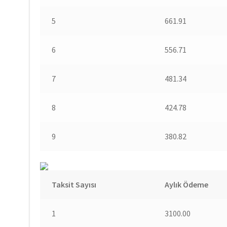
5
661.91
6
556.71
7
481.34
8
424.78
9
380.82
Taksit Sayısı
Aylık Ödeme
1
3100.00