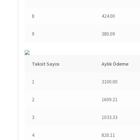
8
424.00
9
380.09
Taksit Sayısı
Aylık Ödeme
1
3100.00
2
1609.21
3
1033.33
4
820.11