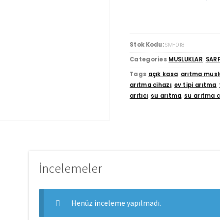
Stok Kodu:
SM-018
Categories
MUSLUKLAR
,
SARF
Tags
açık kasa
,
arıtma mus
arıtma cihazı
,
ev tipi arıtma
,
arıtıcı
,
su arıtma
,
su arıtma c
İncelemeler
Henüz inceleme yapılmadı.