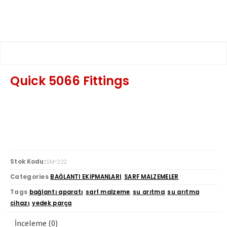
Quick 5066 Fittings
Stok Kodu:
SM-222
Categories
BAĞLANTI EKİPMANLARI
,
SARF MALZEMELER
Tags
bağlantı aparatı
,
sarf malzeme
,
su arıtma
,
su arıtma
cihazı
,
yedek parça
İnceleme (0)