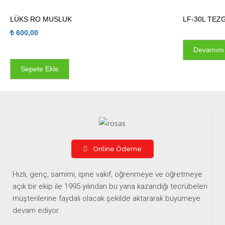
LÜKS RO MUSLUK
LF-30L TEZ
₺
600,00
Devamını
Sepete Ekle
Online Ödeme
Hızlı, genç, samimi, işine vakıf, öğrenmeye ve öğretmeye
açık bir ekip ile 1995 yılından bu yana kazandığı tecrübeleri
müşterilerine faydalı olacak şekilde aktararak büyümeye
devam ediyor.