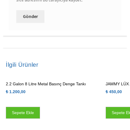
İlgili Ürünler
2.2 Galon 8 Litre Metal Basınç Denge Tankı
JAMMY LÜX
₺
1.200,00
₺
450,00
Sepete Ekle
Sepete Ek