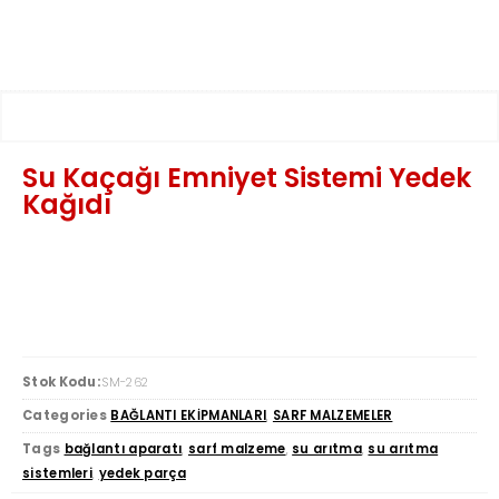
Su Kaçağı Emniyet Sistemi Yedek
Kağıdı
Stok Kodu:
SM-262
Categories
BAĞLANTI EKİPMANLARI
,
SARF MALZEMELER
Tags
bağlantı aparatı
,
sarf malzeme
,
su arıtma
,
su arıtma
sistemleri
,
yedek parça