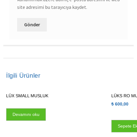
site adresimi bu tarayıcıya kaydet.
İlgili Ürünler
LÜX SMALL MUSLUK
LÜKS RO M
₺
600,00
Devamını oku
Sepete Ek