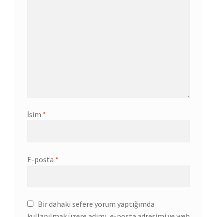
İsim
*
E-posta
*
Bir dahaki sefere yorum yaptığımda
kullanılmak üzere adımı, e-posta adresimi ve web