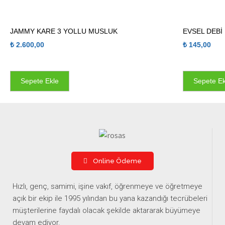
JAMMY KARE 3 YOLLU MUSLUK
EVSEL DEBİ
₺
2.600,00
₺
145,00
Sepete Ekle
Sepete Ek
Online Ödeme
Hızlı, genç, samimi, işine vakıf, öğrenmeye ve öğretmeye
açık bir ekip ile 1995 yılından bu yana kazandığı tecrübeleri
müşterilerine faydalı olacak şekilde aktararak büyümeye
devam ediyor.