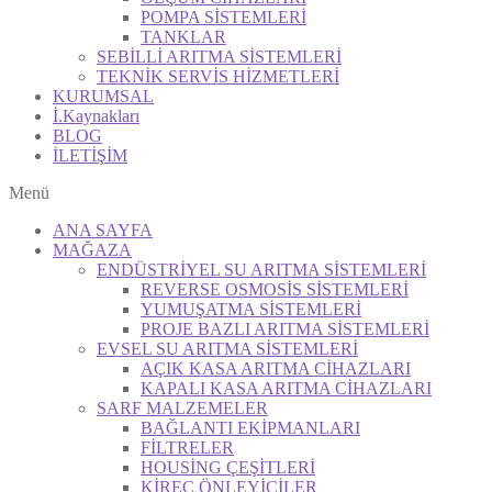
POMPA SİSTEMLERİ
TANKLAR
SEBİLLİ ARITMA SİSTEMLERİ
TEKNİK SERVİS HİZMETLERİ
KURUMSAL
İ.Kaynakları
BLOG
İLETİŞİM
Menü
ANA SAYFA
MAĞAZA
ENDÜSTRİYEL SU ARITMA SİSTEMLERİ
REVERSE OSMOSİS SİSTEMLERİ
YUMUŞATMA SİSTEMLERİ
PROJE BAZLI ARITMA SİSTEMLERİ
EVSEL SU ARITMA SİSTEMLERİ
AÇIK KASA ARITMA CİHAZLARI
KAPALI KASA ARITMA CİHAZLARI
SARF MALZEMELER
BAĞLANTI EKİPMANLARI
FİLTRELER
HOUSİNG ÇEŞİTLERİ
KİREÇ ÖNLEYİCİLER