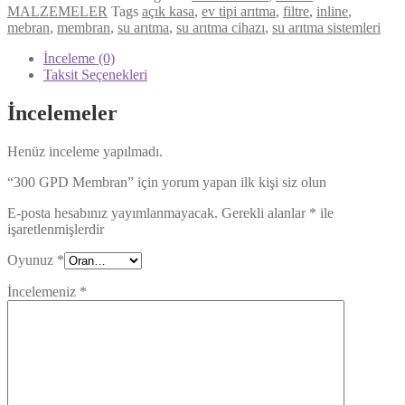
MALZEMELER
Tags
açık kasa
,
ev tipi arıtma
,
filtre
,
inline
,
mebran
,
membran
,
su arıtma
,
su arıtma cihazı
,
su arıtma sistemleri
İnceleme (0)
Taksit Seçenekleri
İncelemeler
Henüz inceleme yapılmadı.
“300 GPD Membran” için yorum yapan ilk kişi siz olun
E-posta hesabınız yayımlanmayacak.
Gerekli alanlar
*
ile
işaretlenmişlerdir
Oyunuz
*
İncelemeniz
*