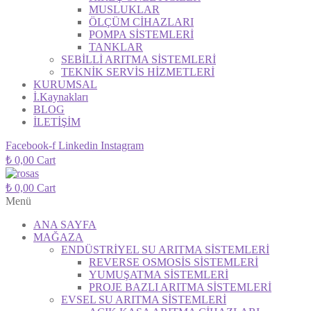
MUSLUKLAR
ÖLÇÜM CİHAZLARI
POMPA SİSTEMLERİ
TANKLAR
SEBİLLİ ARITMA SİSTEMLERİ
TEKNİK SERVİS HİZMETLERİ
KURUMSAL
İ.Kaynakları
BLOG
İLETİŞİM
Facebook-f
Linkedin
Instagram
₺
0,00
Cart
₺
0,00
Cart
Menü
ANA SAYFA
MAĞAZA
ENDÜSTRİYEL SU ARITMA SİSTEMLERİ
REVERSE OSMOSİS SİSTEMLERİ
YUMUŞATMA SİSTEMLERİ
PROJE BAZLI ARITMA SİSTEMLERİ
EVSEL SU ARITMA SİSTEMLERİ