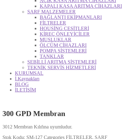
AÇIK KASA ARITMA CİHAZLARI
KAPALI KASA ARITMA CİHAZLARI
SARF MALZEMELER
BAĞLANTI EKİPMANLARI
FİLTRELER
HOUSİNG ÇEŞİTLERİ
KİREÇ ÖNLEYİCİLER
MUSLUKLAR
ÖLÇÜM CİHAZLARI
POMPA SİSTEMLERİ
TANKLAR
SEBİLLİ ARITMA SİSTEMLERİ
TEKNİK SERVİS HİZMETLERİ
KURUMSAL
İ.Kaynakları
BLOG
İLETİŞİM
300 GPD Membran
3012 Membran Kılıfına uyumludur.
Stok Kodu:
SM-127
Categories
FİLTRELER
,
SARF