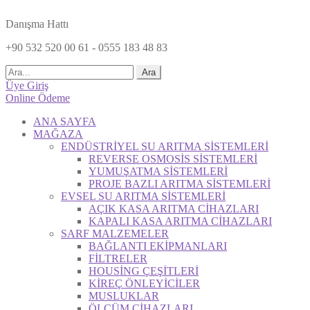
Danışma Hattı
+90 532 520 00 61 - 0555 183 48 83
Ara
Üye Giriş
Online Ödeme
ANA SAYFA
MAĞAZA
ENDÜSTRİYEL SU ARITMA SİSTEMLERİ
REVERSE OSMOSİS SİSTEMLERİ
YUMUŞATMA SİSTEMLERİ
PROJE BAZLI ARITMA SİSTEMLERİ
EVSEL SU ARITMA SİSTEMLERİ
AÇIK KASA ARITMA CİHAZLARI
KAPALI KASA ARITMA CİHAZLARI
SARF MALZEMELER
BAĞLANTI EKİPMANLARI
FİLTRELER
HOUSİNG ÇEŞİTLERİ
KİREÇ ÖNLEYİCİLER
MUSLUKLAR
ÖLÇÜM CİHAZLARI