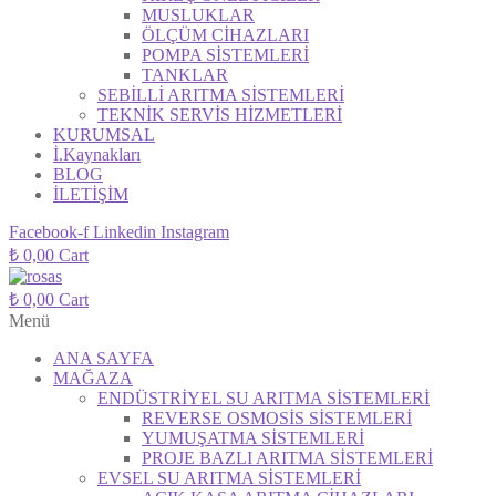
MUSLUKLAR
ÖLÇÜM CİHAZLARI
POMPA SİSTEMLERİ
TANKLAR
SEBİLLİ ARITMA SİSTEMLERİ
TEKNİK SERVİS HİZMETLERİ
KURUMSAL
İ.Kaynakları
BLOG
İLETİŞİM
Facebook-f
Linkedin
Instagram
₺
0,00
Cart
₺
0,00
Cart
Menü
ANA SAYFA
MAĞAZA
ENDÜSTRİYEL SU ARITMA SİSTEMLERİ
REVERSE OSMOSİS SİSTEMLERİ
YUMUŞATMA SİSTEMLERİ
PROJE BAZLI ARITMA SİSTEMLERİ
EVSEL SU ARITMA SİSTEMLERİ