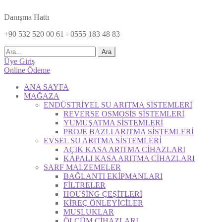
Danışma Hattı
+90 532 520 00 61 - 0555 183 48 83
Ara
Üye Giriş
Online Ödeme
ANA SAYFA
MAĞAZA
ENDÜSTRİYEL SU ARITMA SİSTEMLERİ
REVERSE OSMOSİS SİSTEMLERİ
YUMUŞATMA SİSTEMLERİ
PROJE BAZLI ARITMA SİSTEMLERİ
EVSEL SU ARITMA SİSTEMLERİ
AÇIK KASA ARITMA CİHAZLARI
KAPALI KASA ARITMA CİHAZLARI
SARF MALZEMELER
BAĞLANTI EKİPMANLARI
FİLTRELER
HOUSİNG ÇEŞİTLERİ
KİREÇ ÖNLEYİCİLER
MUSLUKLAR
ÖLÇÜM CİHAZLARI