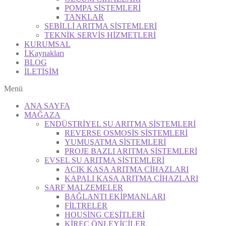
POMPA SİSTEMLERİ
TANKLAR
SEBİLLİ ARITMA SİSTEMLERİ
TEKNİK SERVİS HİZMETLERİ
KURUMSAL
İ.Kaynakları
BLOG
İLETİŞİM
Menü
ANA SAYFA
MAĞAZA
ENDÜSTRİYEL SU ARITMA SİSTEMLERİ
REVERSE OSMOSİS SİSTEMLERİ
YUMUŞATMA SİSTEMLERİ
PROJE BAZLI ARITMA SİSTEMLERİ
EVSEL SU ARITMA SİSTEMLERİ
AÇIK KASA ARITMA CİHAZLARI
KAPALI KASA ARITMA CİHAZLARI
SARF MALZEMELER
BAĞLANTI EKİPMANLARI
FİLTRELER
HOUSİNG ÇEŞİTLERİ
KİREÇ ÖNLEYİCİLER