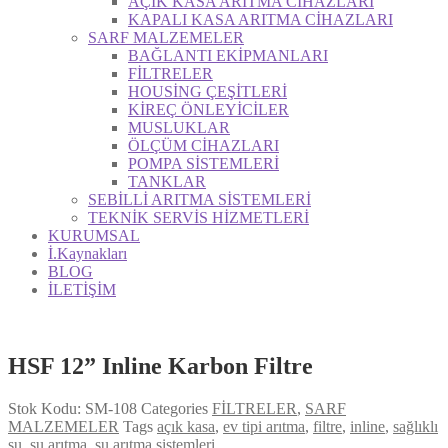
AÇIK KASA ARITMA CİHAZLARI
KAPALI KASA ARITMA CİHAZLARI
SARF MALZEMELER
BAĞLANTI EKİPMANLARI
FİLTRELER
HOUSİNG ÇEŞİTLERİ
KİREÇ ÖNLEYİCİLER
MUSLUKLAR
ÖLÇÜM CİHAZLARI
POMPA SİSTEMLERİ
TANKLAR
SEBİLLİ ARITMA SİSTEMLERİ
TEKNİK SERVİS HİZMETLERİ
KURUMSAL
İ.Kaynakları
BLOG
İLETİŞİM
HSF 12” Inline Karbon Filtre
Stok Kodu:
SM-108
Categories
FİLTRELER
,
SARF
MALZEMELER
Tags
açık kasa
,
ev tipi arıtma
,
filtre
,
inline
,
sağlıklı
su
,
su arıtma
,
su arıtma sistemleri