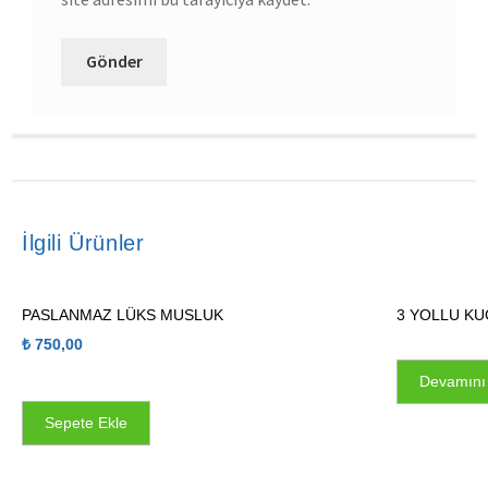
İlgili Ürünler
PASLANMAZ LÜKS MUSLUK
3 YOLLU K
₺
750,00
Devamını
Sepete Ekle