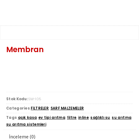
Membran
Stok Kodu:
SM-105
Categories
FİLTRELER
,
SARF MALZEMELER
Tags
açık kasa
,
ev tipi arıtma
,
filtre
,
inline
,
sağlıklı su
,
su arıtma
,
su arıtma sistemleri
İnceleme (0)