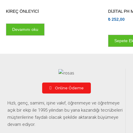
KİREÇ ÖNLEYİCİ
DİJİTAL PH
₺
252,00
Devamını oku
Sepete Ek
Online Ödeme
Hızlı, genç, samimi, işine vakıf, öğrenmeye ve öğretmeye
açık bir ekip ile 1995 yılından bu yana kazandığı tecrübeleri
müşterilerine faydalı olacak şekilde aktararak büyümeye
devam ediyor.