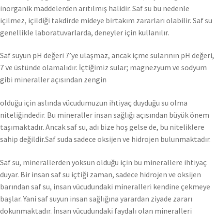
inorganik maddelerden arıtılmış halidir. Saf su bu nedenle
içilmez, içildiği takdirde mideye birtakım zararları olabilir. Saf su
genellikle laboratuvarlarda, deneyler için kullanılır.
Saf suyun pH değeri 7’ye ulaşmaz, ancak içme sularının pH değeri,
7 ve üstünde olamalıdır. İçtiğimiz sular; magnezyum ve sodyum
gibi mineraller açısından zengin
olduğu için aslında vücudumuzun ihtiyaç duyduğu su olma
niteliğindedir. Bu mineraller insan sağlığı açısından büyük önem
taşımaktadır. Ancak saf su, adı bize hoş gelse de, bu niteliklere
sahip değildir.Saf suda sadece oksijen ve hidrojen bulunmaktadır.
Saf su, minerallerden yoksun olduğu için bu minerallere ihtiyaç
duyar. Bir insan saf su içtiği zaman, sadece hidrojen ve oksijen
barından saf su, insan vücudundaki mineralleri kendine çekmeye
başlar. Yani saf suyun insan sağlığına yarardan ziyade zararı
dokunmaktadır. İnsan vücudundaki faydalı olan mineralleri