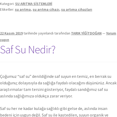
Kategori:
SU ARITMA SİSTEMLERİ
Etiketler:
su arıtma
,
su arıtma cihazı
,
su artıma cihazları
22 Kasım 2019
tarihinde yayınlandı
tarafından
TARIK YİĞİTDOĞAN
—
Yorum
yapın
Saf Su Nedir?
Çoğumuz “saf su” denildiğinde saf suyun en temiz, en berrak su
olduğunu; dolayısıyla da sağlığa faydalı olacağını düşünürüz. Ancak
araştırmalar tam tersini gösteriyor, faydalı sandığımız saf su
aslında sağlığımıza oldukça zarar veriyor.
Saf su her ne kadar kulağa sağlıklı gibi gelse de, aslında insan
bedeni için uygun değil. Saf su ile kastedilen, suyun organik ve