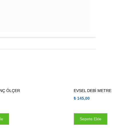
INÇ ÖLÇER
EVSEL DEBİ METRE
₺
145,00
le
Sepete Ekle