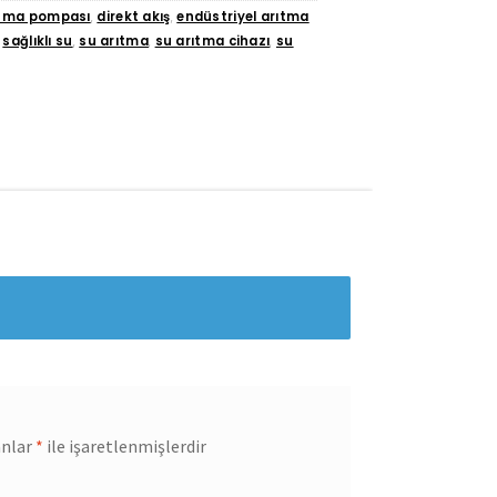
ıtma pompası
,
direkt akış
,
endüstriyel arıtma
,
sağlıklı su
,
su arıtma
,
su arıtma cihazı
,
su
anlar
*
ile işaretlenmişlerdir