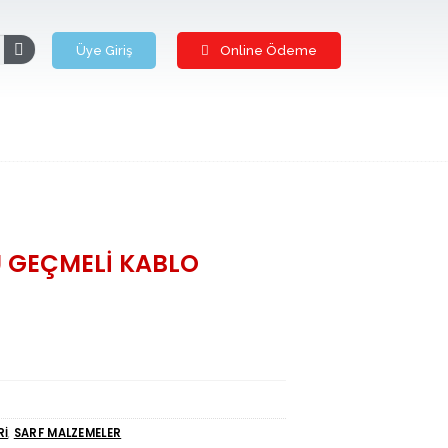
Üye Giriş
Online Ödeme
 GEÇMELİ KABLO
Rİ
,
SARF MALZEMELER