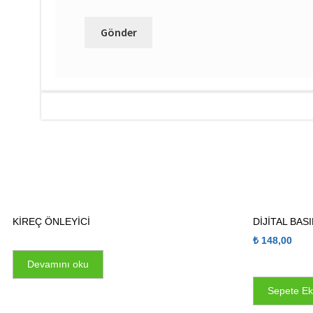
KİREÇ ÖNLEYİCİ
DİJİTAL BAS
₺
148,00
Devamını oku
Sepete Ek