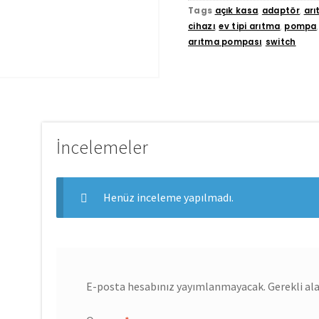
Tags
açık kasa
,
adaptör
,
ar
cihazı
,
ev tipi arıtma
,
pompa
arıtma pompası
,
switch
İncelemeler
Henüz inceleme yapılmadı.
E-posta hesabınız yayımlanmayacak.
Gerekli al